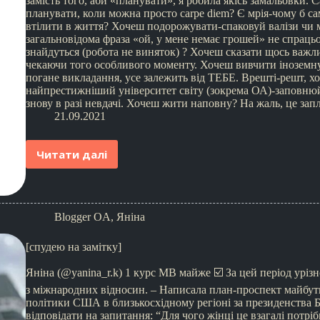
замість того, аби «планувати», я робила якісь замальовки. С
планувати, коли можна просто carpe diem? Є мрія-чому б са
втілити в життя? Хочеш подорожувати-спаковуй валізи чи 
загальновідома фраза «ой, у мене немає грошей» не спраць
знайдуться (робота не виняток) ? Хочеш сказати щось важл
чекаючи того особливого моменту. Хочеш вивчити іноземну 
погане викладання, усе залежить від ТЕБЕ. Врешті-решт, х
найпрестижніший університет світу (зокрема ОА)-заповнюй 
знову в разі невдачі. Хочеш жити наповну? На жаль, це за
21.09.2021
Читати далі
Blogger OA
,
Яніна
[спудею на замітку]
Яніна (@yanina_r.k) 1 курс МВ майже ☑️ За цей період урі
з міжнародних відносин. – Написала план-проспект майбутн
політики США в близькосхідному регіоні за президенства Б
відповідати на запитання: “Для чого жінці це взагалі потр