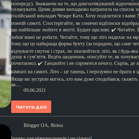
попереду). Зважаючи на те, що довгоочікуваний відпочинок
спланувати. Цими днями випадково натрапила на список завд
італійський викладач Чезаре Ката. Хочу поділитися з вами ?
повній самоті. Спостерігайте, як сонячні відблиски відобр
що найбільше любите в житті. Будьте щасливі. ✔️ Читайте. Б
зобов’язані це робити. Читайте, тому що літо надихає на мрії
тому що це найкраща форма бунту (за порадою, що саме чит
відчуваєте смуток і страх, не хвилюйтеся: літо, як і будь-я
душу в сум’яття. Ведіть щоденник, описуйте те, як почуваєте
почитаємо). ✔️ Танцюйте і не соромтеся нічого. Скрізь, де 
кімнаті на самоті. Літо – це танець, і нерозумно не брати в
Якщо ви зустріли когось, хто вам дуже сподобався, скажіть 
як…
09.06.2021
Читати далі
Blogger OA
,
Яніна
[чтиво для міжнародників і не тільки]