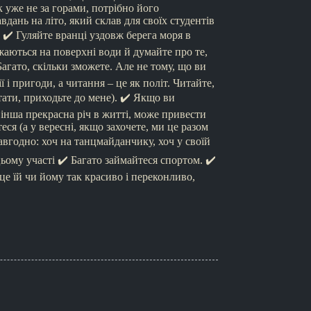
 уже не за горами, потрібно його
ань на літо, який склав для своїх студентів
 ✔️ Гуляйте вранці уздовж берега моря в
ажаються на поверхні води й думайте про те,
агато, скільки зможете. Але не тому, що ви
 і пригоди, а читання – це як політ. Читайте,
ати, приходьте до мене). ✔️ Якщо ви
ка інша прекрасна річ в житті, може привести
ся (а у вересні, якщо захочете, ми це разом
завгодно: хоч на танцмайданчику, хоч у своїй
 цьому участі ✔️ Багато займайтеся спортом. ✔️
це їй чи йому так красиво і переконливо,