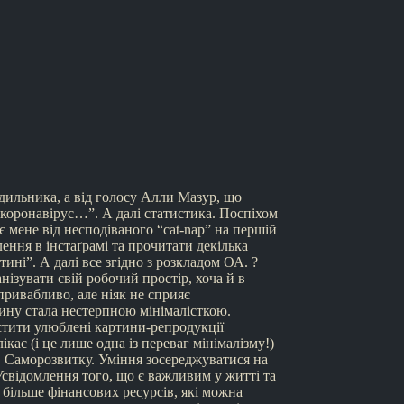
удильника, а від голосу Алли Мазур, що
а коронавірус…”. А далі статистика. Поспіхом
є мене від несподіваного “cat-nap” на першій
ення в інстаґрамі та прочитати декілька
ині”. А далі все згідно з розкладом ОА. ?
ізувати свій робочий простір, хоча й в
привабливо, але ніяк не сприяє
ину стала нестерпною мінімалісткою.
істити улюблені картини-репродукції
кає (і це лише одна із переваг мінімалізму!)
▫️ Саморозвитку. Уміння зосереджуватися на
 Усвідомлення того, що є важливим у житті та
м більше фінансових ресурсів, які можна