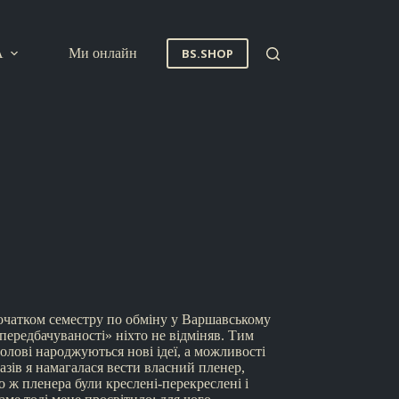
A
Ми онлайн
BS.SHOP
початком семестру по обміну у Варшавському
передбачуваності» ніхто не відміняв. Тим
голові народжуються нові ідеї, а можливості
разів я намагалася вести власний пленер,
го ж пленера були креслені-перекреслені і