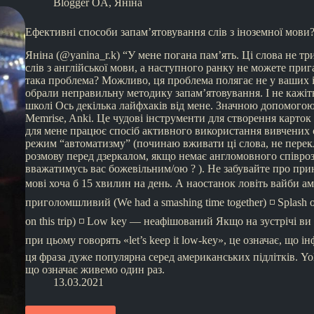
Blogger OA
,
Яніна
Ефективні способи запам’ятовування слів з іноземної мови
Яніна (@yanina_r.k) “У мене погана пам’ять. Ці слова не т
слів з англійської мови, а наступного ранку не можете при
така проблема? Можливо, ця проблема полягає не у ваших і
обрали неправильну методику запам’ятовування. І не кажіть
школі Ось декілька лайфхаків від мене. Значною допомогою 
Memrise, Anki. Це чудові інструменти для створення карток
для мене працює спосіб активного використання вивчених с
режим “автоматизму” (починаю вживати ці слова, не перекл
розмову перед дзеркалом, якщо немає англомовного співро
вважатимусь вас божевільним/ою ? ). Не забувайте про при
мові хоча б 15 хвилин на день. А наостанок ловіть вайби ам
приголомшливий (We had a smashing time together) ◽️ Splash o
on this trip) ◽️ Low key — неафішований Якщо на зустрічі 
при цьому говорять «let’s keep it low-key», це означає, що 
ця фраза дуже популярна серед американських підлітків. Yol
що означає живемо один раз.
13.03.2021