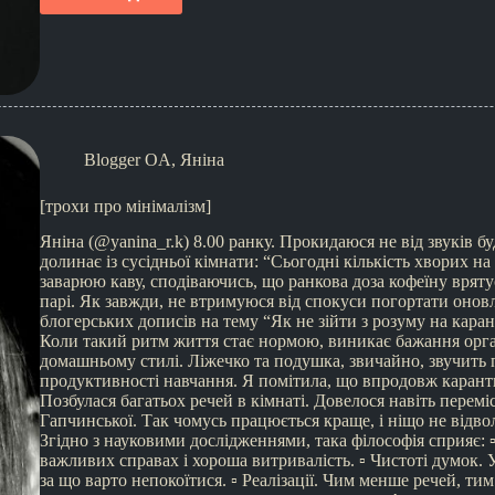
Blogger OA
,
Яніна
[трохи про мінімалізм]
Яніна (@yanina_r.k) 8.00 ранку. Прокидаюся не від звуків б
долинає із сусідньої кімнати: “Сьогодні кількість хворих н
заварюю каву, сподіваючись, що ранкова доза кофеїну вряту
парі. Як завжди, не втримуюся від спокуси погортати оновл
блогерських дописів на тему “Як не зійти з розуму на карант
Коли такий ритм життя стає нормою, виникає бажання орган
домашньому стилі. Ліжечко та подушка, звичайно, звучить 
продуктивності навчання. Я помітила, що впродовж карант
Позбулася багатьох речей в кімнаті. Довелося навіть перем
Гапчинської. Так чомусь працюється краще, і ніщо не відволі
Згідно з науковими дослідженнями, така філософія сприяє: 
важливих справах і хороша витривалість. ▫️ Чистоті думок.
за що варто непокоїтися. ▫️ Реалізації. Чим менше речей, ти