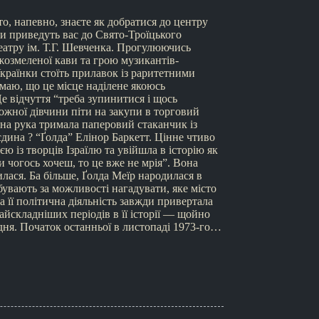
то, напевно, знаєте як добратися до центру
ки приведуть вас до Свято-Троїцького
театру ім. Т.Г. Шевченка. Прогулюючись
жозмеленої кави та грою музикантів-
раїнки стоїть прилавок із раритетними
умаю, що це місце наділене якоюсь
 відчуття “треба зупинитися і щось
ожної дівчини піти на закупи в торговий
дна рука тримала паперовий стаканчик із
 єдина ? “Ґолда” Елінор Баркетт. Цінне чтиво
єю із творців Ізраїлю та увійшла в історію як
 чогось хочеш, то це вже не мрія”. Вона
илася. Ба більше, Ґолда Меїр народилася в
бувають за можливості нагадувати, яке місто
а її політична діяльність завжди привертала
найскладніших періодів в її історії — щойно
дня. Початок останньої в листопаді 1973-го…