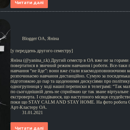
Читати далі
Blogger OA
,
Яніна
[у переддень другого семестру]
Яніна (@yanina_r.k) Другий семестр в ОА вже не за горами (
повертатися в звичний режим навчання і роботи. Все-таки г
навчання “не йде”: вони вже стали взаємодоповнюючими 
розпочинаємо навчання дистанційно. Сумую за посиденька
підготовкою до пар та щоденними дискусіями про політику т
одногрупниця у ході нашої переписки в телеграмі: “Так ма
по сьогоднішній день не сприймаю це так зване віртуальне
екстроверта. І сподіваюся, що наступного місяця спудейст
поки що STAY CALM AND STAY HOME. На фото робота Окса
Арт-Кластеру ОА.
31.01.2021
Читати далі