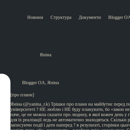
Новини
Структура
Документи
Blogger O
Яніна
Blogger OA
,
Яніна
[про плани]
Яніна (@yanina_r.k) Трішки про плани на майбутнє перед 
університеті ? НЕ люблю і НЕ буду планувати, бо «закон не
паче, це не можна сказати про людину, в якої кожен день у 
для їх реалізації ледь не автоматично знаходяться. Скільки 
записуючи подїї і дати наперед ? в результаті, сторінки цьо