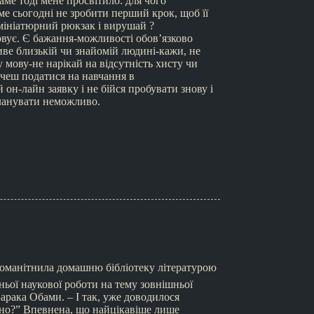
аме тоді мене просвітило: для чого
ме сьогодні не зробити перший крок, щоб її
мініатюрний рюкзак і вирушай ?
овує. Є бажання-можливості обов’язково
иве близькій чи знайомій людині-кажи, не
мову-не нарікай на відсутність хисту чи
очеш податися на навчання в
он-лайн заявку і не бійся пробувати знову і
планувати неможливо.
зноманітнила домашню бібліотеку літературою
ьої наукової роботи на тему зовнішньої
арака Обами. – І так, уже доводилося
ібно?” Впевнена, що найцікавіше лише