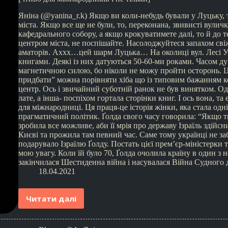
Яніна (@yanina_r.k) Якщо ви коли-небудь бували у Луцьку, 
міста. Якщо все ще не були, то, переконана, звивисті вулич
кафедрального собору, а якщо крокуватимете далі, то й до 
центром міста, не поспішайте. Насолоджуйтеся запахом сві
аматорів. Аххх…цей шарм Луцька… На околиці вул. Лесі Ук
книгами. Деякі із них датуються 50-60-ми роками. Часом д
магнетичною силою, бо ніколи не можу пройти осторонь. Це
придбати” можна порівняти хіба що із типовим бажанням к
центр. Ось і звичайний суботній ранок не був винятком. О
лате, а інша- поспіхом гортала сторінки книг. І ось вона, та
для міжнародниці. Ця праця-це історія жінки, яка стала одні
прагматичний політик. Ґолда свого часу говорила: “Якщо ти
зробила все можливе, аби її мрія про державу Ізраїль здійсн
Києві та прожила там певний час. Саме тому українці не за
подарувало Ізраїлю Ґолду. Постать цієї прем’єр-міністерки т
мою увагу. Коли їй було 70, Ґолда очолила країну в один з 
закінчилася Шестиденна війна і насувалася Війна Судного 
18.04.2021
Читати далі