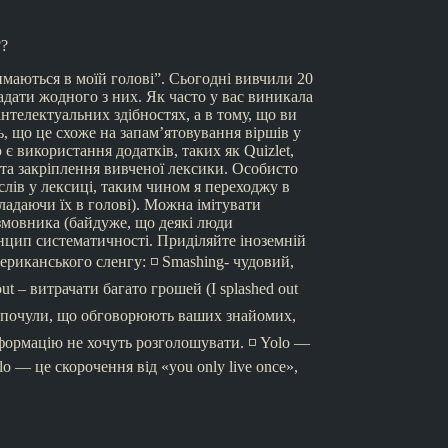
??
римаються в моїй голові”. Сьогодні вивчили 20
гадати жодного з них. Як часто у вас виникала
нтелектуальних здібностях, а в тому, що ви
, що це схоже на запам’ятовування віршів у
є використання додатків, таких як Quizlet,
 та закріплення вивченої лексики. Особисто
лів у лексиці, таким чином я переходжу в
адаючи їх в голові). Можна імітувати
змовника (байдуже, що деякі люди
нцип систематичності. Приділяйте іноземній
ериканського сленгу: ◽️ Smashing- чудовий,
ut – витрачати багато грошей (I splashed out
ви почули, що обговорюють ваших знайомих,
інформацію не хочуть розголошувати. ◽️ Yolo —
o — це скорочення від «you only live once»,