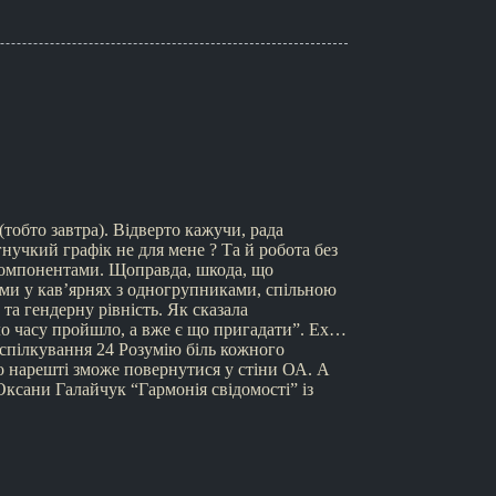
тобто завтра). Відверто кажучи, рада
нучкий графік не для мене ? Та й робота без
компонентами. Щоправда, шкода, що
ми у кав’ярнях з одногрупниками, спільною
а гендерну рівність. Як сказала
ло часу пройшло, а вже є що пригадати”. Ех…
 спілкування 24 Розумію біль кожного
во нарешті зможе повернутися у стіни ОА. А
ни Галайчук “Гармонія свідомості” із