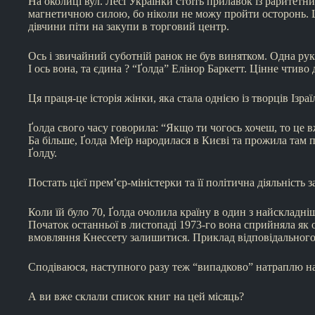
На околиці вул. Лесі Українки стоїть прилавок із раритет
магнетичною силою, бо ніколи не можу пройти осторонь. Ц
дівчини піти на закупи в торговий центр.
Ось і звичайний суботній ранок не був винятком. Одна рука
І ось вона, та єдина ? “Ґолда” Елінор Баркетт. Цінне чтиво
Ця праця-це історія жінки, яка стала однією із творців Ізр
Ґолда свого часу говорила: “Якщо ти чогось хочеш, то це вж
Ба більше, Ґолда Меїр народилася в Києві та прожила там п
Ґолду.
Постать цієї прем’єр-міністерки та її політична діяльність
Коли їй було 70, Ґолда очолила країну в один з найскладні
Початок останньої в листопаді 1973-го вона сприйняла як о
вмовляння Кнессету залишитися. Приклад відповідального 
Сподіваюся, наступного разу теж “випадково” натраплю н
А ви вже склали список книг на цей місяць?