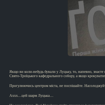
Якщо ви коли-небудь бували у Луцьку, то, напевно, знаєте 
Свято-Троїцького кафедрального собору, а якщо крокуватиме
Прогулюючись центром міста, не поспішайте. Насолоджуйте
Аххх…цей шарм Луцька…