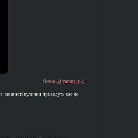
Яніна
(
@yanina_r.k
)
на, звивисті вулички приведуть вас до