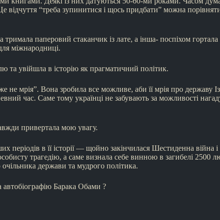
ними книгами. Деякі із них датуються 50-60-ми роками. Часом дум
е відчуття “треба зупинитися і щось придбати” можна порівнят
 тримала паперовий стаканчик із лате, а інша- поспіхом гортала 
 для міжнародниці.
аїлю та увійшла в історію як прагматичний політик.
е не мрія”. Вона зробила все можливе, аби її мрія про державу Із
евний час. Саме тому українці не забувають за можливості нагад
 завжди привертала мою увагу.
ших періодів в її історії — щойно закінчилася Шестиденна війна 
собисту трагедію, а саме визнала себе винною в загибелі 2500 л
очільника держави та мудрого політика.
а автобіографію Барака Обами ?