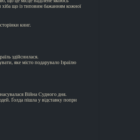
аю, що це місце наділене якоюсь
и хіба що із типовим бажанням кожної
сторінки книг.
раїль здійснилася.
увати, яке місто подарувало Ізраїлю
і насувалася Війна Судного дня.
юдей. Ґолда пішла у відставку попри