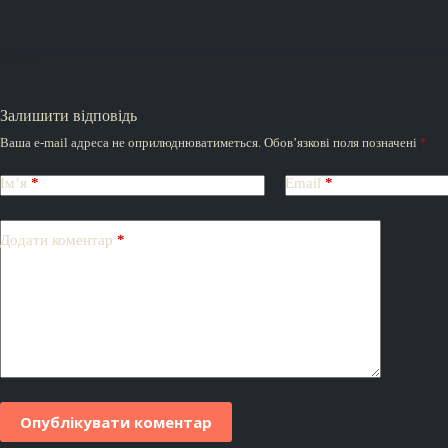
Залишити відповідь
Ваша e-mail адреса не оприлюднюватиметься.
Обов’язкові поля позначені
*
Ім’я
*
Email
*
Додати коментар
*
Опублікувати коментар