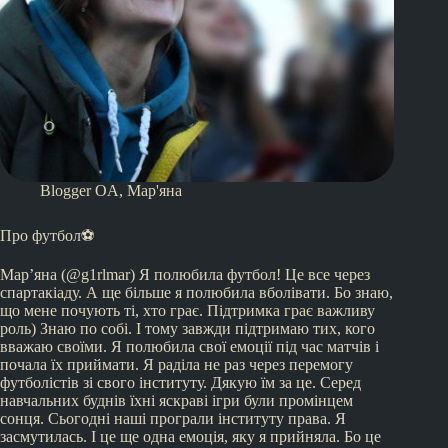
Blogger OA
,
Мар'яна
Про футбол⚽️
Мар’яна (@g1rlmar) Я полюбила футбол! Це все через
спартакіаду. А ще більше я полюбила вболівати. Бо знаю,
що мене почують ті, хто грає. Підтримка грає важливу
роль) Знаю по собі. І тому завжди підтримаю тих, кого
вважаю своїми. Я полюбила свої емоції під час матчів і
почала їх приймати. Я раділа не раз через перемогу
футболістів зі свого інституту. Дякую їм за це. Серед
навчальних буднів їхні яскраві ігри були промінцем
сонця. Сьогодні наші програли інституту права. Я
засмутилась. І це ще одна емоція, яку я прийняла. Бо це