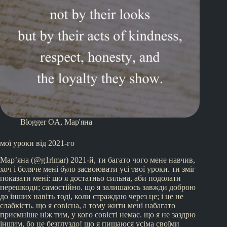
Blogger OA
,
Мар'яна
мої уроки від 2021-го
Мар’яна (@g1rlmar) 2021-й, ти багато чого мене навчив,
хоч і боляче мені було засвоювати усі твої уроки. ти зміг
показати мені: що я достатньо сильна, аби подолати
перешкоди; самостійно. що я залишаюсь завжди доброю
до інших навіть тоді, коли страждаю через це; і це не
слабкість. що я совісна, а тому жити мені набагато
приємніше ніж тим, у кого совісті немає. що я не заздрю
іншим, бо це безглуздо! що я пишаюся усіма своїми