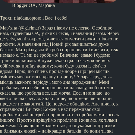
Blogger OA
,
Мар'яна
Трохи підбадьорюю і Вас, і себе!
Мар’яна (@g1rlmar) Зараз нікому не є легко. Особливо,
нам, студентам ОА, у яких і сесія, і навчання разом. Через
це усім, мені зокрема, хочеться опустити руки і нічого не
робити. А навчання під Новий рік залишається дуже
багато. Матеріалу, який треба опрацювати і вивчити, теж
немало є. Та ми це зробимо! Вивчимо, здамо і будемо
трішки вільними. Я дуже чекаю цього часу, коли всіх
обійму, як приїду додому; коли буду разом із сім’єю
вдома. Вірю, що січень пройде добре і що цей місяць
змінить моє життя в кращу сторону! А зараз грудень –
місяць важкого періоду і мого дня народження. Мені
треба змусити себе попрацювати на славу, щоб потім я
сказала, що зробила все, що могла. Досі я не знаю, до
якого числа я вчуся. Знаю лише, що в мене ще ні один
предмет не закритий. Це не дуже обнадіює. Але нічого, я
справлюся і Ви теж! Кожен з нас переживає свої
проблеми, які не треба порівнювати з проблемами когось
іншого. Просто вирішуймо проблеми і живімо, як тільки
можемо! А якщо не можемо так, то шукаймо підтримки
в близьких людей – найкраще в батьків, бо вони ті, які