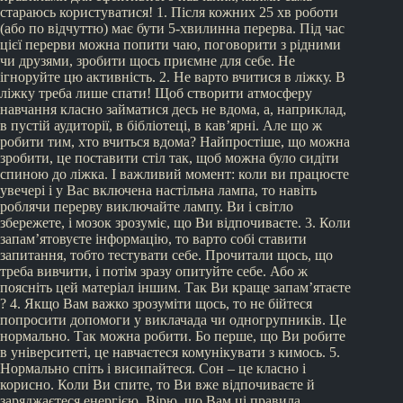
стараюсь користуватися! 1. Після кожних 25 хв роботи
(або по відчуттю) має бути 5-хвилинна перерва. Під час
цієї перерви можна попити чаю, поговорити з рідними
чи друзями, зробити щось приємне для себе. Не
ігноруйте цю активність. 2. Не варто вчитися в ліжку. В
ліжку треба лише спати! Щоб створити атмосферу
навчання класно займатися десь не вдома, а, наприклад,
в пустій аудиторії, в бібліотеці, в кав’ярні. Але що ж
робити тим, хто вчиться вдома? Найпростіше, що можна
зробити, це поставити стіл так, щоб можна було сидіти
спиною до ліжка. І важливий момент: коли ви працюєте
увечері і у Вас включена настільна лампа, то навіть
роблячи перерву виключайте лампу. Ви і світло
збережете, і мозок зрозуміє, що Ви відпочиваєте. 3. Коли
запам’ятовуєте інформацію, то варто собі ставити
запитання, тобто тестувати себе. Прочитали щось, що
треба вивчити, і потім зразу опитуйте себе. Або ж
поясніть цей матеріал іншим. Так Ви краще запам’ятаєте
? 4. Якщо Вам важко зрозуміти щось, то не бійтеся
попросити допомоги у виклачада чи одногрупників. Це
нормально. Так можна робити. Бо перше, що Ви робите
в університеті, це навчаєтеся комунікувати з кимось. 5.
Нормально спіть і висипайтеся. Сон – це класно і
корисно. Коли Ви спите, то Ви вже відпочиваєте й
заряджаєтеся енергією. Вірю, що Вам ці правила