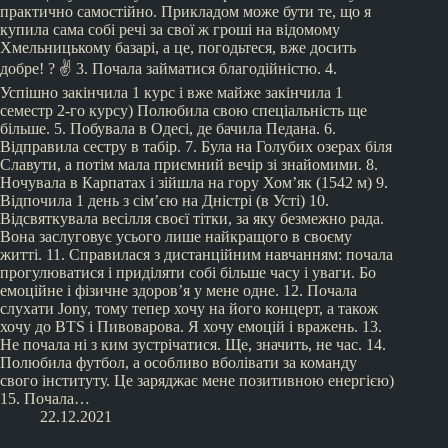
практично самостійно. Прикладом може бути те, що я
купила сама собі речі за свої ж гроші на відомому
Хмельницькому базарі, а це, погодьтеся, вже досить
добре! ? ✌️ 3. Почала займатися благодійністю. 4.
Успішно закінчила 1 курс і вже майже закінчила 1
семестр 2-го курсу) Полюбила свою спеціальність ще
більше. 5. Побувала в Одесі, де бачила Педана. 6.
Відправила сестру в табір. 7. Була на Голубих озерах біля
Славути, а потім мала приємний вечір зі знайомими. 8.
Ночувала в Карпатах і зійшла на гору Хом’як (1542 м) 9.
Відпочила 1 день з сім’єю на Дністрі (в Усті) 10.
Відсвяткувала весілля своєї тітки, за яку безмежно рада.
Вона заслуговує усього лише найкращого в своєму
житті. 11. Справилася з дистанційним навчанням: почала
прогулюватися і приділяти собі більше часу і уваги. Бо
емоційне і фізичне здоров’я у мене одне. 12. Почала
слухати Jony, тому тепер хочу на його концерт, а також
хочу до BTS і Пивоварова. Я хочу емоцій і вражень. 13.
Не почала ні з ким зустрічатися. Ще, значить, не час. 14.
Полюбила футбол, а особливо вболівати за команду
свого інституту. Це заряджає мене позитивною енергією)
15. Почала…
22.12.2021