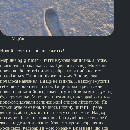
Мар'яна
Новий семестр – не нове життя!
Мар’яна (@g1rlmar) Стаття наукова написана, а, отже,
цьогорічна практика здана. Цікавий досвід. Може, ще
повторю, бо статті писати добре, коли вибрана тема
подобається. Та поки нічого не хочу. З понеділка
почалося навчання, а я ще не звикла. Не можу змусити
себе щось робити і читати. Та це тільки третій день
нового дистанційного, тому часу, щоб звикнути, думаю,
буде достатньо. Маю нові предмети, викладачі яких уже
порекомендували величенький список літератури. Як
тільки буде бажання, то щось і почну читати. Треба
вчитися, аби щось знати в цьому світі і вміти. Надворі
похмуро. Через це, можливо, і на душі невесело, але й
якось не дуже тривожно. Хоч і є загроза вторгнення
Російської Федерації в мою Україну. Впевнена, що все