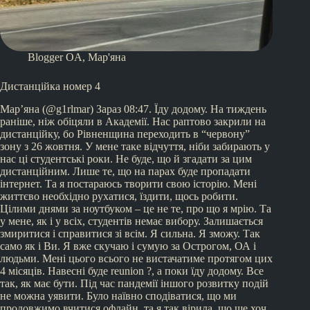
Blogger OA
,
Мар'яна
Дистанційка номер 4
Мар’яна (@g1rlmar) Зараз 08:47. Їду додому. На тиждень
раніше, ніж обіцяли в Академії. Нас раптово закрили на
дистанційку, бо Рівненщина переходить в “червону”
зону з 26 жовтня. У мене таке відчуття, ніби забирають у
нас ці студентські роки. Не буде, що й згадати за цим
дистанційним. Лише те, що на парах буде пропадати
інтернет. Та я постараюсь творити свою історію. Мені
життєво необхідно рухатися, їздити, щось робити.
Цілими днями за ноутбуком – це не те, про що я мрію. Та
у мене, як і у всіх, студентів немає вибору. Залишається
змиритися і справитися зі всім. Я сильна. Я зможу. Так
само як і Ви. Я вже скучаю і сумую за Острогом, ОА і
людьми. Мені цього всього не вистачатиме протягом цих
4 місяців. Навесні буде reunion ?, а поки їду додому. Все
так, як має бути. Під час пандемії іншого розвитку подій
не можна уявити. Було наївно сподіватися, що ми
продовжимо вчитися офлайн, та я так вірила, що ще хоч