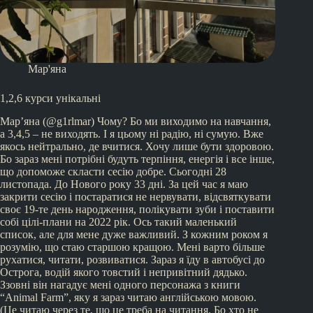
Мар'яна
1,2,6 курси унікальні
Мар’яна (@g1rlmar) Чому? Бо ми виходимо на навчання,
а 3,4,5 – не виходять. І я цьому ні радію, ні сумую. Вже
якось нейтрально, де вчитися. Хочу лише бути здоровою.
Бо зараз мені потрібні будуть терпіння, енергія і все інше,
що допоможе скласти сесію добре. Сьогодні 28
листопада. До Нового року 33 дні. За цей час я маю
закрити сесію і постаратися не нервувати, відсвяткувати
своє 19-те день народження, полікувати зуби і поставити
собі цілі-плани на 2022 рік. Ось такий маленький
список, але для мене дуже важливий. З кожним роком я
розумію, що стаю старшою кращою. Мені варто більше
рухатися, читати, розвиватися. Зараз я їду в автобусі до
Острога, водій якого товстий і непривітний дядько.
Ззовні він нагадує мені одного персонажа з книги
“Animal Farm”, яку я зараз читаю англійською мовою.
(Це читаю через те, що це треба на читання. Бо хто не