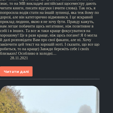
знає, то на МВ викладачі англійської щосеместру дають
читати книги, писати відгуки і вчити слова). Так ось, я
попросила водія стати на іншій зупинці, яка теж йому по
дорозі, але він категорично відмовився. І це яскравий
приклад людини, якою я не хочу бути. Правду кажуть,
нам легше побачити щось негативне, ніж позитивне в
собі і в інших. Та все ж таки краще фокусуватися на
хорошому! Це в рази краще, ніж щось погане! Я б могла
й далі розповідати Вам про свої факапи, але ні. Хочу
закінчити цей текст на хорошій ноті. І сказати, що все що
робиться, то на краще) Завжди бережіть себе і своїх
близьких! Особливо в холодні…
28.11.2021
Читати далі