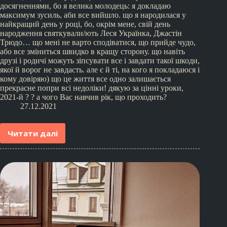
досягненнями, бо я велика молодець: я докладаю
максимум зусиль, аби все вийшло. що я народилася у
найкращий день у році, бо, окрім мене, свій день
народження святкували/ють Леся Українка, Джастін
Трюдо… що мені не варто сподіватися, що прийде чудо,
або все зміниться швидко в кращу сторону. що навіть
друзі і родичі можуть зіпсувати все і завдати такої шкоди,
якої й ворог не завдасть. але є й ті, на кого я покладаюся і
кому довіряю) що це життя все одно залишається
прекрасне попри всі недоліки! дякую за цінні уроки,
2021-й ? ? а чого Вас навчив рік, що проходить?
27.12.2021
Читати далі