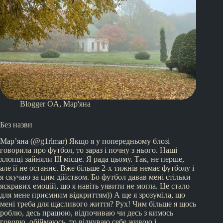
Blogger OA
,
Мар'яна
Без назви
Мар’яна (@g1rlmar) Якщо я у попередньому блозі
говорила про футбол, то зараз і почну з нього. Наші
хлопці зайняли ІІІ місце. Я рада цьому. Так, не перше,
але й не останнє. Вже більше 2-х тижнів немає футболу і
я скучаю за цим дійством. Бо футбол давав мені стільки
яскравих емоцій, що я навіть уявити не могла. Це стало
для мене приємним відкриттям)) А ще я зрозуміла, що
мені треба для щасливого життя? Рух! Чим більше я щось
роблю, десь працюю, відпочиваю чи десь з кимось
говорю, обіймаюсь, то відчуваю себе живою і