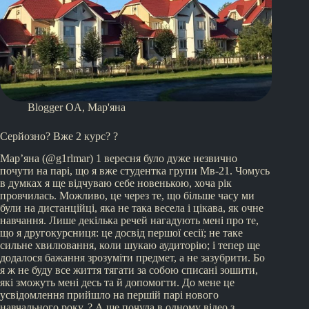
Blogger OA
,
Мар'яна
Серйозно? Вже 2 курс? ?
Мар’яна (@g1rlmar) 1 вересня було дуже незвично
почути на парі, що я вже студентка групи Мв-21. Чомусь
в думках я ще відчуваю себе новенькою, хоча рік
провчилась. Можливо, це через те, що більше часу ми
були на дистанційці, яка не така весела і цікава, як очне
навчання. Лише декілька речей нагадують мені про те,
що я другокурсниця: це досвід першої сесії; не таке
сильне хвилювання, коли шукаю аудиторію; і тепер ще
додалося бажання зрозуміти предмет, а не зазубрити. Бо
я ж не буду все життя тягати за собою списані зошити,
які зможуть мені десь та й допомогти. До мене це
усвідомлення прийшло на першій парі нового
навчального року. ? А ще почула в одному відео з