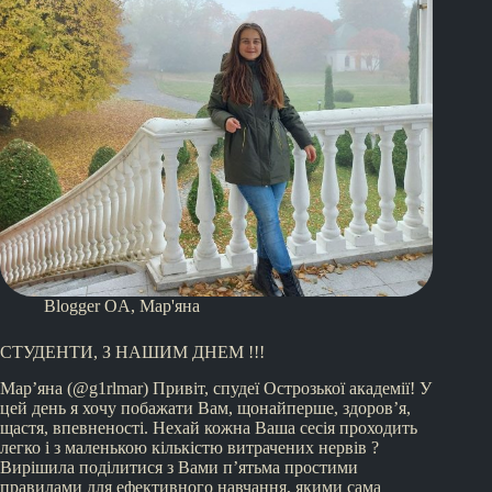
Blogger OA
,
Мар'яна
СТУДЕНТИ, З НАШИМ ДНЕМ !!!
Мар’яна (@g1rlmar) Привіт, спудеї Острозької академії! У
цей день я хочу побажати Вам, щонайперше, здоров’я,
щастя, впевненості. Нехай кожна Ваша сесія проходить
легко і з маленькою кількістю витрачених нервів ?
Вирішила поділитися з Вами п’ятьма простими
правилами для ефективного навчання, якими сама