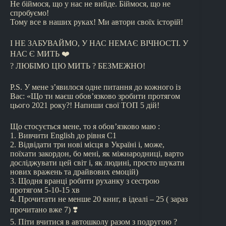
Не біймося, що у нас не вийде. Біймося, що не
спробуємо!
Тому все в наших руках! Ми автори своїх історій!
І НЕ ЗАБУВАЙМО, У НАС НЕМАЄ ВІЧНОСТІ. У
НАС Є МИТЬ ❤️
? ЛЮБІМО ЦЮ МИТЬ ? БЕЗМЕЖНО!
P.S. У мене з’явилося одне питання до кожного із
Вас: «Що ти маєш обов’язково зробити протягом
цього 2021 року?! Напиши свої ТОП 5 дій!
Що стосується мене, то я обов’язково маю :
1. Вивчити English до рівня С1
2. Відвідати три нові місця в Україні і, може,
поїхати закордон, бо мені, як міжнародниці, варто
досліджувати цей світ і, як людині, просто шукати
нових вражень та драйвових емоцій)
3. Щодня вранці робити руханку з сестрою
протягом 5-10-15 хв
4. Прочитати не менше 20 книг, в ідеалі – 25 ( зараз
прочитано вже 7) ❣️
5. Піти вчитися в автошколу разом з подругою ?