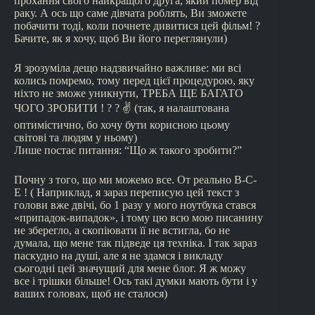
прохання свого найкращого друга, який помер від
раку. А ось що саме дівчата роблять, Ви зможете
побачити тоді, коли почнете дивитися цей фільм! ?
Бачите, як я хочу, щоб Ви його переглянули)
Я зрозуміла дещо надзвичайно важливе: ми всі
колись помремо, тому перед цієї процедурою, яку
ніхто не зможе уникнути, ТРЕБА ЩЕ БАГАТО
ЧОГО ЗРОБИТИ ! ? ? ✌️ (так, я налаштована
оптимістично, бо хочу бути корисною цьому
світові та людям у ньому)
Лише постає питання: “Що ж такого зробити?”
Почну з того, що ми можемо все. От реально В-С-
Е ! ( Наприклад, я зараз переписую цей текст з
голови вже двічі, бо 1 разу у мого ноутбука стався
«припадок-випадок», і тому цю всю мою писанину
не зберегло, а скопіювати її не встигла, бо не
думала, що мене так підведе ця техніка. І так зараз
паскудно на душі, але я не здамся і викладу
сьогодні цей значущий для мене блог. Я ж можу
все і трішки більше! Ось такі думки мають бути і у
ваших головах, щоб не сталося)