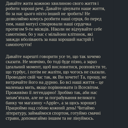
Давайте жити кожною хвилиною свого життя і
робити хороші речі. Давайте цінувати наше життя,
бо за нас цього ніхто інший не зробить! Не
дозволяймо комусь розбити наші серця, бо перед
тим, наші матусі створювали наші сердечка
протягом 9-ти місяців. Ніколи не відчувайте себе
самотніми, бо у нас є мільйони клітинок, які
завжди вболівають за наш хороший настрій і
самопочуття!
Давайте нарешті говорити усе те, що так хочемо
сказати. Не мовчімо, бо тоді буде пізно, а зараз
ідеальний момент, щоб висловитися, розповісти те,
що турбує, і потім не жаліти, що чогось не сказали.
Проводьте свій час так, як Ви хочете! Та, прошу, не
витрачайте його на дурню. Бо всі наші життя – це
маленька мить, якщо порівнювати із Всесвітом.
Проживімо її легендарно! Зробімо так, аби нас
запам’ятали, але не за пограбування великого
банку чи магазину «Apple», а за щось хороше)
Працюймо над собою кожний день! Читаймо
літературу, займаймося спортом, готуймо смачні
страви, допомагаймо іншим та не лінуймось.