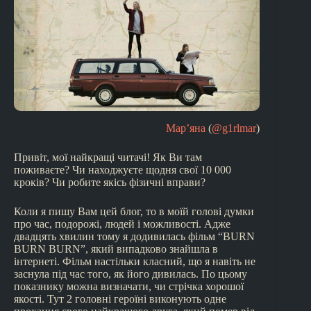
Мар’яна
(
@g1rlmar
)
Привіт, мої найкращі читачі! Як Ви там
поживаєте? Чи находжуєте щодня свої 10 000
кроків? Чи робите якісь фізичні вправи?
Коли я пишу Вам цей блог, то в моїй голові думки
про час, подорожі, людей і можливості. Адже
двадцять хвилин тому я додивилась фільм “BURN
BURN BURN”, який випадково знайшла в
інтернеті. Фільм настільки класний, що я навіть не
заснула під час того, як його дивилась. По цьому
показнику можна визначати, чи стрічка хорошої
якості. Тут 2 головні героїні виконують одне