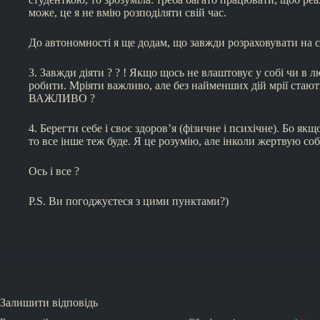
може, це я не вмію розподіляти свій час.
До автономності я ще додам, що завжди розраховувати на се
3. Завжди діяти ? ? ! Якщо щось не влаштовує у собі чи в л
робити. Мріяти важливо, але без найменших дій мрії ста
ВАЖЛИВО ?
4. Берегти себе і своє здоров’я (фізичне і психічне). Бо я
то все інше теж буде. Я це розумію, але інколи жертвую со
Ось і все ?
P.S. Ви погоджуєтеся з цими пунктами?)
Залишити відповідь