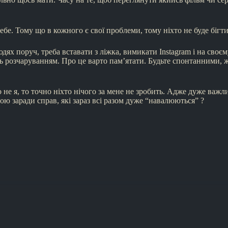
бе. Тому що в кожного є свої проблеми, тому ніхто не буде бігт
юдях поруч, треба вставати з ліжка, вимикати Instagram і на своє
ють розчаруванням. Про це варто пам’ятати. Будьте спонтанним
кщо не я, то точно ніхто нічого за мене не зробить. Адже дуже важ
бою заради справ, які зараз всі разом дуже “навалюються” ?