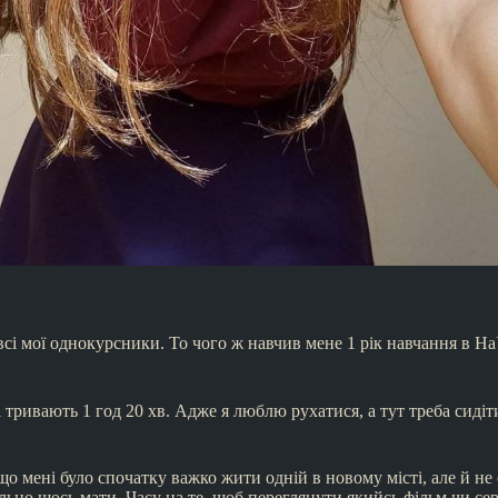
е всі мої однокурсники. То чого ж навчив мене 1 рік навчання
і тривають 1 год 20 хв. Адже я люблю рухатися, а тут треба сидіт
що мені було спочатку важко жити одній в новому місті, але й не 
льно щось мати. Часу на те, щоб переглянути якийсь фільм чи сер