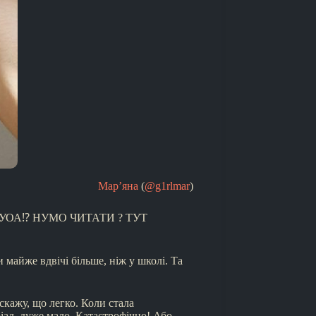
Мар’яна
(
@g1rlmar
)
 в НаУОА⁉️ НУМО ЧИТАТИ ? ТУТ
и майже вдвічі більше, ніж у школі. Та
скажу, що легко. Коли стала
іал, дуже мало. Катастрофічно! Або,