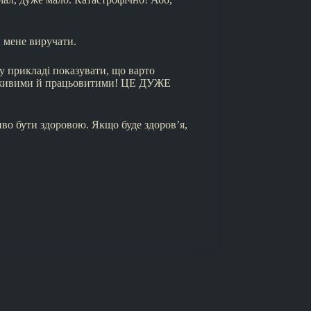
и мене виручати.
му прикладі показувати, що варто
и, живими й працьовитими! ЦЕ ДУЖЕ
ливо бути здоровою. Якщо буде здоров’я,