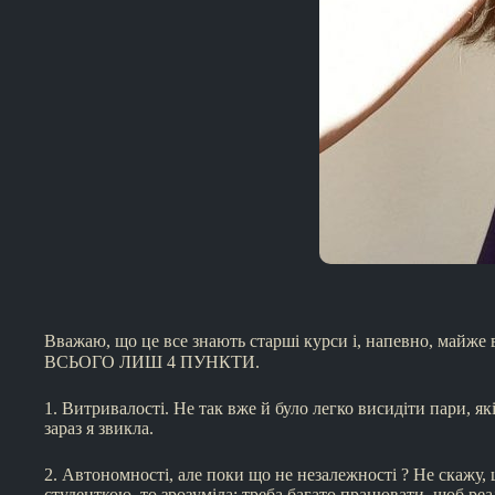
Вважаю, що це все знають старші курси і, напевно, майж
ВСЬОГО ЛИШ 4 ПУНКТИ.
1. Витривалості. Не так вже й було легко висидіти пари, як
зараз я звикла.
2. Автономності, але поки що не незалежності ? Не скажу, 
студенткою, то зрозуміла: треба багато працювати, щоб реа