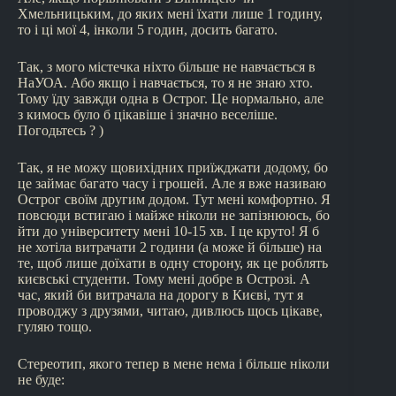
Хмельницьким, до яких мені їхати лише 1 годину,
то і ці мої 4, інколи 5 годин, досить багато.
Так, з мого містечка ніхто більше не навчається в
НаУОА. Або якщо і навчається, то я не знаю хто.
Тому їду завжди одна в Острог. Це нормально, але
з кимось було б цікавіше і значно веселіше.
Погодьтесь ? )
Так, я не можу щовихідних приїжджати додому, бо
це займає багато часу і грошей. Але я вже називаю
Острог своїм другим додом. Тут мені комфортно. Я
повсюди встигаю і майже ніколи не запізнююсь, бо
йти до університету мені 10-15 хв. І це круто! Я б
не хотіла витрачати 2 години (а може й більше) на
те, щоб лише доїхати в одну сторону, як це роблять
києвські студенти. Тому мені добре в Острозі. А
час, який би витрачала на дорогу в Києві, тут я
проводжу з друзями, читаю, дивлюсь щось цікаве,
гуляю тощо.
Стереотип, якого тепер в мене нема і більше ніколи
не буде: