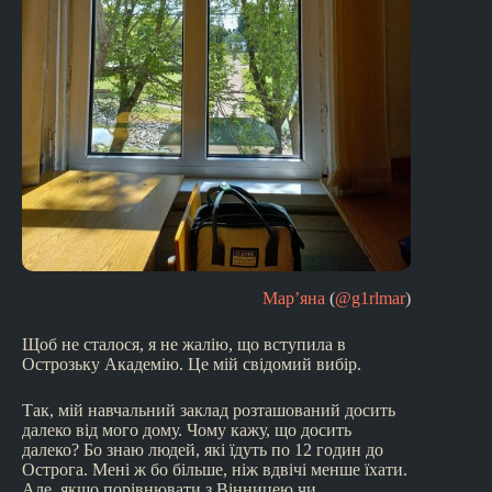
Мар’яна
(
@g1rlmar
)
Щоб не сталося, я не жалію, що вступила в
Острозьку Академію. Це мій свідомий вибір.
Так, мій навчальний заклад розташований досить
далеко від мого дому. Чому кажу, що досить
далеко? Бо знаю людей, які їдуть по 12 годин до
Острога. Мені ж бо більше, ніж вдвічі менше їхати.
Але, якщо порівнювати з Вінницею чи