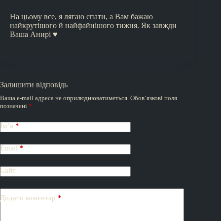
На цьому все, я лягаю спати, а Вам бажаю
найкрутішого й найфайнішого тижня. Як завжди
Ваша Анирі ♥️
Залишити відповідь
Ваша e-mail адреса не оприлюднюватиметься.
Обов’язкові поля
позначені
*
Ім’я
*
Email
*
Сайт
Додати коментар
*