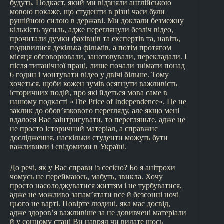
будуть. Подкаст, який ми відзняли англійською
мовою покаже, що студенти в різні часи були
рушійною силою в державі. Ми доклали безмежну
кількість зусиль, адже переглянули безліч відео,
прочитали думки фахівців та експертів та, навіть,
подивилися декілька фільмів, а потім протягом
місяця обговорювали, занотовували, перекладали. І
після титанічної праці, лише почали знімати понад
6 годин і монтувати відео у двічі більше. Тому
хочеться, щоби кожен зумів осягнути важливість
історичних подій, про які йдеться мова саме в
нашому подкасті «The Price of Independence». Це не
заклик до обов’язкового перегляду, але якщо мені
вдалося Вас заінтригувати, то перегляньте, адже це
не просто історичний матеріал, а справжнє
дослідження, наскільки студенти можуть бути
важливими і свідомими в Україні.
До речі, як у Вас справи із сесією? Бо я анітрохи
чомусь не переймаюсь, мабуть, звикла. Хочу
просто насолоджуватися життям і не турбуватися,
адже не можливо запам’ятати все й безсонні ночі
цього не варті. Повірте людині, яка має досвід,
адже здоров’я важливіше за не довивчені матеріали
й у сонному стані Ви навряд чи видате щось