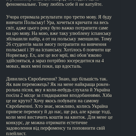
феноменальне. Тому любіть себе й не катуйте.
Учора отримала результати про третю мову. Я буду
вивчати Польську! Ура, хочеться кричати на весь
світ, адже цього року було важко потрапити саме
на цю мову. На мою, вже таку улюблену іспанську
збільшили набір, а от на польську зменшили. Тому
26 студентів мали змогу потрапити на вивчення
польської і 39 на іспанську. Хотілось б повчити ще
Норвезьку. Ех, але це все мрії, які обов’язково
здійсняться, а зараз потрібно зосередитися на 4
мовах, яких мені поки, що вдосталь.
Дивились Євробачення? Знаю, що більшість так.
Як вам переможець? Як на мене найкраща рокен-
рольна пісня, яку я коли-небудь слухала й Україна
посіла 2 місце за глядацькими вподобаннями. Хіба
це не круто? Хочу якось побувати на самому
Євробаченні. Хто знає, можливо, колись Україна
привезе перемогу й до нас, ще раз, але краще тоді,
коли мені вистачить коштів на квиток. Для мене це
конкурс, де можна отримати естетичне
задоволення від перфоменсу та поповнити свій
плейлист.