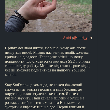
Aniri
(
@aniri_yar
)
Привіт мої любі читачі, не знаю, чому, але пости
пишуться вночі. Місяць насичених подій, хочеться
кричати від радості. Тепер уже офіційно можу
повідомити, що студентська команда SSD починає
свою плідну роботу. Ми вже відзняли перше відео,
яке ви зможете подивитися на нашому YouTube
каналі.
Stay StuDent –це команда, де кожен бажаючий
зможе взяти участь і показати всій Україні, де
вирує справжнє студентське життя. Як же ж
класно звучить. Наш канал націлений більш на
розважальний контент, хоча там Ви зможете
зустріти й інформативні відео. Перші такими й