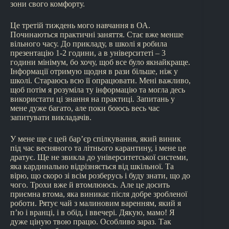
зони свого комфорту.
Це третій тиждень мого навчання в ОА.
Починаються практичні заняття. Стає вже менше
вільного часу. До прикладу, в школі я робила
презентацію 1-2 години, а в університеті – 3
години мінімум, бо хочу, щоб все було якнайкраще.
Інформації отримую щодня в рази більше, ніж у
школі. Стараюсь всю її опрацювати. Мені важливо,
щоб потім я розуміла ту інформацію та могла десь
використати ці знання на практиці. Запитань у
мене дуже багато, але поки боюсь весь час
запитувати викладачів.
У мене ще є цей бар’єр спілкування, який виник
під час весняного та літнього карантину, і мене це
дратує. Ще не звикла до університетської системи,
яка кардинально відрізняється від шкільної. Та
вірю, що скоро зі всім розберусь і буду знати, що до
чого. Трохи вже й втомлююсь. Але це досить
приємна втома, яка виникає після добре зробленої
роботи. Рятує чай з малиновим варенням, який я
п’ю і вранці, і в обід, і ввечері. Дякую, мамо! Я
дуже ціную твою працю. Особливо зараз. Так