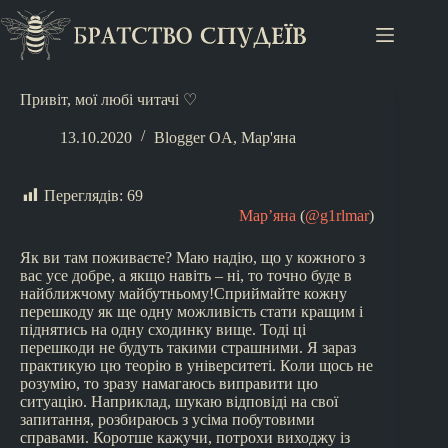
Привіт, мої любі читачі ♡
13.10.2020
Blogger OA
,
Мар'яна
Переглядів:
69
Мар’яна
(
@g1rlmar
)
Як ви там поживаєте? Маю надію, що у кожного з
вас усе добре, а якщо навіть – ні, то точно буде в
найближчому майбутньому!Сприймайте кожну
перешкоду як ще одну можливість стати кращим і
піднятись на одну сходинку вище. Тоді ці
перешкоди не будуть такими страшними. Я зараз
практикую цю теорію в університеті. Коли щось не
розумію, то зразу намагаюсь виправити цю
ситуацію. Наприклад, шукаю відповіді на свої
запитання, розбираюсь з усіма побутовими
справами. Коротше кажучи, потрохи виходжу із