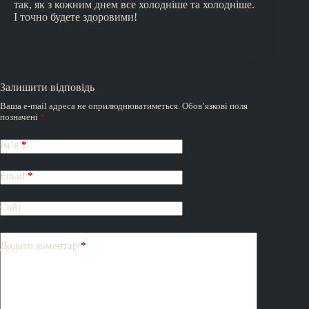
так, як з кожним днем все холодніше та холодніше.
І точно будете здоровими!
Залишити відповідь
Ваша e-mail адреса не оприлюднюватиметься.
Обов’язкові поля
позначені
*
Ім’я
*
Email
*
Сайт
Додати коментар
*