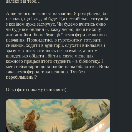
далеко від тебе…
А ще нічого не ясно за навчання. Я розгублена, бо
не знаю, що і як далі буде. Ця нестабільна ситуація
з ковідом дуже засмучує. Чи будемо вчитись очно
чи буде все онлайн? Скажу чесно, що я не хочу
дистанційки. Бо не буде цієї атмосфери реального
навчання. Прокидатись в гуртожитку, готувати
сніданок, ходити в аудиторії, слухати викладача і
зразу ж запитувати щось незрозуміле, а потім
швиденько обідати і бігти в святе місце для
кожного працьовитого студента – в бібліотеку. І
мені неймовірно до вподоби наша бібліотека. Вона
така атмосферна, така велична. Тут без
перебільшень!?
Ось і фото покажу (з посвяти)