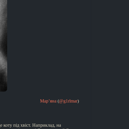
Мар’яна
(
@g1rlmar
)
 коту під хвіст. Наприклад, на