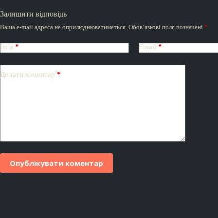
Залишити відповідь
Ваша e-mail адреса не оприлюднюватиметься.
Обов’язкові поля позначені
*
Ім’я
*
Email
*
Додати коментар
*
Опублікувати коментар