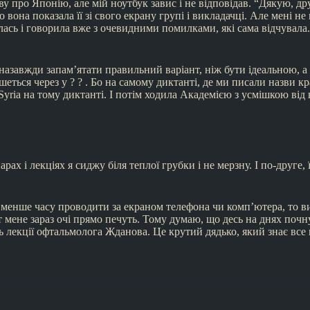
у про Японію, але мій ноутбук завис і не відповідав. “Дякую, д
 вона показала її зі свого екрану групі і викладачці. Але мені н
лась і говорила вже з очевидними помилками, які сама відчувала.
назавжди запам’ятати правильний варіант, ніж бути ідеальною, а п
шеться через у ? ? . Бо на самому диктанті, де ми писали назви кр
 Syria на тому диктанті. І потім ходила Академією з усмішкою від
ах і лекціях я сиджу біля теплої грубки і не мерзну. І по-друге, 
 менше часу проводити за екраном телефона чи комп’ютера, то ви
т мене зараз очі прямо печуть. Тому думаю, що десь на днях почн
 лекції офтальмолога Жданова. Це крутий дядько, який знає все 