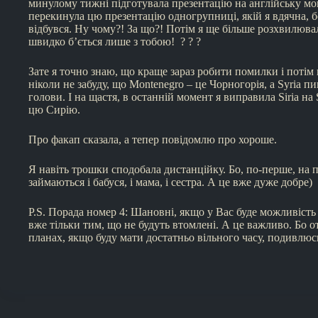
минулому тижні підготувала презентацію на англійську мов
перекинула цю презентацію одногрупниці, якій я вдячна, бо
відбувся. Ну чому?! За що?! Потім я ще більше розхвилюва
швидко б’ється лише з тобою! ? ? ?
Зате я точно знаю, що краще зараз робити помилки і потім 
ніколи не забуду, що Montenegro – це Чорногорія, а Syria пи
голови. І на щастя, в останній момент я виправила Siria на
цю Сирію.
Про факап сказала, а тепер повідомлю про хороше.
Я навіть трошки сподобала дистанційку. Бо, по-перше, на пар
займаються і бабуся, і мама, і сестра. А це вже дуже добре)
P.S. Порада номер 4: Шановні, якщо у Вас буде можливість
вже тільки тим, що не будуть втомлені. А це важливо. Бо о
планах, якщо буду мати достатньо вільного часу, подивлюсь