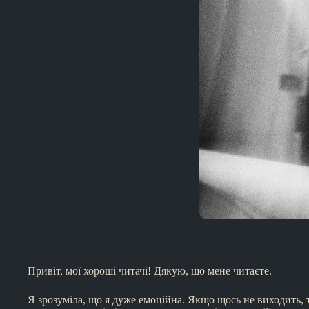
Привіт, мої хороші читачі! Дякую, що мене читаєте.
Я зрозуміла, що я дуже емоційна. Якщо щось не виходить, т