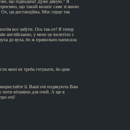
руже, що підводиш! Дуже дякую.” Я
е приємно, що такий колапс саме зі мною
 Ох, ця дистанційка. Моє серце так
отім все забути. Ось так-от! Я тепер
аїн англійською, у мене це вилетіло з
 вуха до вуха, бо ж правильно написала
їсти мені не треба готувати, бо цим
користайте її. Ваші очі подякують Вам
у пити вітаміни для очей. А ще в
про очі!