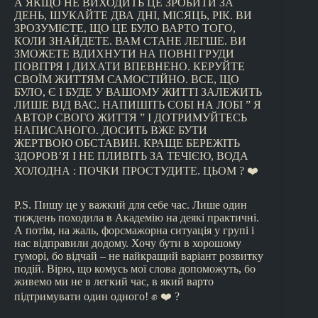
А ЯКЩО НЕ ВИХОДИТЬ ЦЕ ЗРОБИТИ ЗА
ДЕНЬ, ШУКАЙТЕ ДВА ДНІ, МІСЯЦЬ, РІК. ВИ
ЗРОЗУМІЄТЕ, ЩО ЦЕ БУЛО ВАРТО ТОГО,
КОЛИ ЗНАЙДЕТЕ. ВАМ СТАНЕ ЛЕГШЕ. ВИ
ЗМОЖЕТЕ ВДИХНУТИ НА ПОВНІ ГРУДИ
ПОВІТРЯ І ДИХАТИ ВПЕВНЕНО. КЕРУЙТЕ
СВОЇМ ЖИТТЯМ САМОСТІЙНО. ВСЕ, ЩО
БУЛО, Є І БУДЕ У ВАШОМУ ЖИТТІ ЗАЛЕЖИТЬ
ЛИШЕ ВІД ВАС. НАПИШІТЬ СОБІ НА ЛОБІ ” Я
АВТОР СВОГО ЖИТТЯ ” І ДОТРИМУЙТЕСЬ
НАПИСАНОГО. ДОСИТЬ ВЖЕ БУТИ
ЖЕРТВОЮ ОБСТАВИН. КРАЩЕ БЕРЕЖІТЬ
ЗДОРОВ’Я І НЕ ПЛИВІТЬ ЗА ТЕЧІЄЮ, ВОДА
ХОЛОДНА : ПОЧКИ ПРОСТУДИТЕ. ЦЬОМ ? ❤️
P.S. Пишу це у важкий для себе час. Лише один
тиждень походила в Академію на деякі практичні.
А потім, на жаль, форсмажорна ситуація у групі і
нас відправили додому. Хочу бути в хорошому
гуморі, бо відчай – не найкращий варіант розвитку
подій. Вірю, що комусь мої слова допоможуть, бо
живемо ми не в легкий час, в який варто
підтримувати один одного! ✊ ❤️ ?