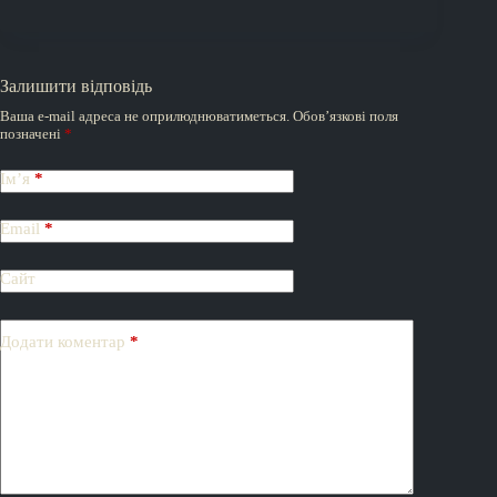
Залишити відповідь
Ваша e-mail адреса не оприлюднюватиметься.
Обов’язкові поля
позначені
*
Ім’я
*
Email
*
Сайт
Додати коментар
*