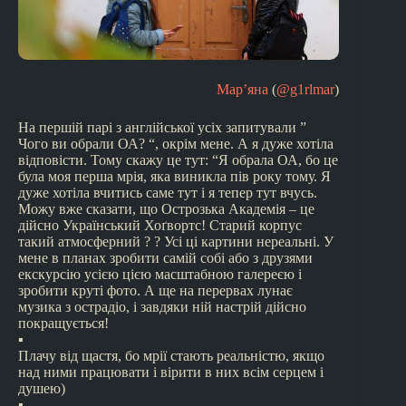
Мар’яна
(
@g1rlmar
)
На першій парі з англійської усіх запитували ”
Чого ви обрали ОА? “, окрім мене. А я дуже хотіла
відповісти. Тому скажу це тут: “Я обрала ОА, бо це
була моя перша мрія, яка виникла пів року тому. Я
дуже хотіла вчитись саме тут і я тепер тут вчусь.
Можу вже сказати, що Острозька Академія – це
дійсно Український Хоґвортс! Старий корпус
такий атмосферний ? ? Усі ці картини нереальні. У
мене в планах зробити самій собі або з друзями
екскурсію усією цією масштабною галереєю і
зробити круті фото. А ще на перервах лунає
музика з острадіо, і завдяки ній настрій дійсно
покращується!
▪️
Плачу від щастя, бо мрії стають реальністю, якщо
над ними працювати і вірити в них всім серцем і
душею)
▪️