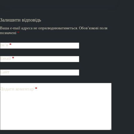
Залишити відповідь
Ваша e-mail адреса не оприлюднюватиметься.
Обов’язкові поля
позначені
*
Ім’я
*
Email
*
Сайт
Додати коментар
*