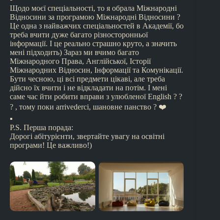
Щодо моєї спеціальності, то я обрала Міжнародні
Відносини за програмою Міжнародні Відносини ?
Це одна з найважчих спеціальностей в Академії, бо
треба вчити дуже багато різносторонньої
інформації. І це реально страшно круто, а значить
мені підходить) Зараз ми вчимо багато
Міжнародного Права, Англійської, Історії
Міжнародних Відносин, Інформації та Комунікації.
Бути чесною, ці всі предмети цікаві, але треба
дійсно їх вчити і не відкладати на потім. І мені
саме час йти робити вправи з улюбленої English ? ?
? , тому поки arrivederci, шановне панство ? ❤️
▪️
P.S. Перша порада:
Дорогі абітурієнти, звертайте увагу на освітні
програми! Це важливо!)