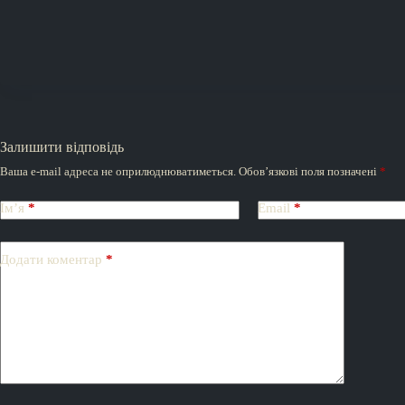
Залишити відповідь
Ваша e-mail адреса не оприлюднюватиметься.
Обов’язкові поля позначені
*
Ім’я
*
Email
*
Додати коментар
*