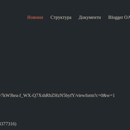
Новини
Структура
Документи
Blogger O
1_498v7kWJhea-f_WX-Q7XshRbZHzN5byfY/viewform?c=0&w=1
33377316)