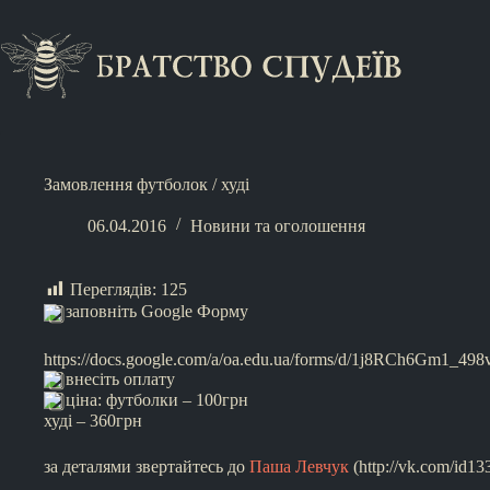
Замовлення футболок / худі
06.04.2016
Новини та оголошення
Переглядів:
125
заповніть Google Форму
https://docs.google.com/a/oa.edu.ua/forms/d/1j8RCh6Gm
внесіть оплату
ціна: футболки – 100грн
худі – 360грн
за деталями звертайтесь до
Паша Левчук
(http://vk.com/id1