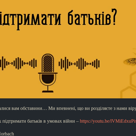
алися вам обставини… Ми впевнені, що ви розділяєте з нами вір
 підтримати батьків в умовах війни –
https://youtu.be/lVMiEdxuPi
Horbach