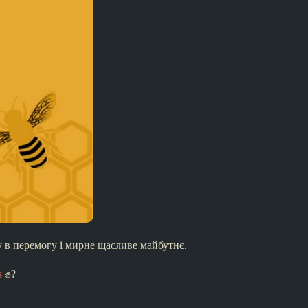
у в перемогу і мирне щасливе майбутнє.
s
✊?