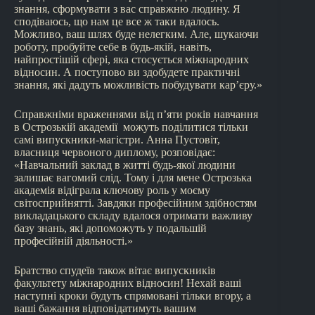
знання, сформувати з вас справжню людину. Я
сподіваюсь, що нам це все ж таки вдалось.
Можливо, ваш шлях буде нелегким. Але, шукаючи
роботу, пробуйте себе в будь-якій, навіть,
найпростішій сфері, яка стосується міжнародних
відносин. А поступово ви здобудете практичні
знання, які дадуть можливість побудувати кар’єру.»
Справжніми враженнями від п’яти років навчання
в Острозькій академії можуть поділитися тільки
самі випускники-магістри. Анна Пустовіт,
власниця червоного диплому, розповідає:
«Навчальний заклад в житті будь-якої людини
залишає вагомий слід. Тому і для мене Острозька
академія відіграла ключову роль у моєму
світосприйнятті. Завдяки професійним здібностям
викладацького складу вдалося отримати важливу
базу знань, які допоможуть у подальшій
професійній діяльності.»
Братство спудеїв також вітає випускників
факультету міжнародних відносин! Нехай ваші
наступні кроки будуть спрямовані тільки вгору, а
ваші бажання відповідатимуть вашим