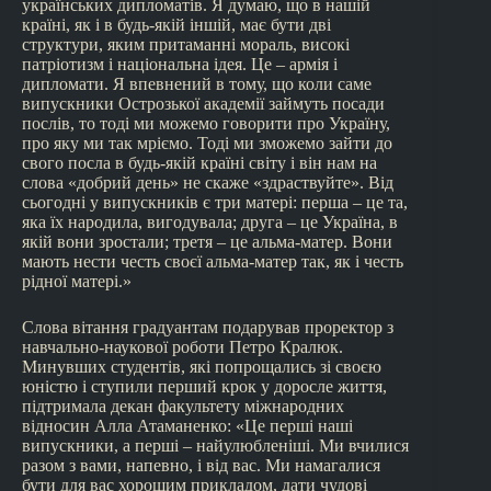
українських дипломатів. Я думаю, що в нашій
країні, як і в будь-якій іншій, має бути дві
структури, яким притаманні мораль, високі
патріотизм і національна ідея. Це – армія і
дипломати. Я впевнений в тому, що коли саме
випускники Острозької академії займуть посади
послів, то тоді ми можемо говорити про Україну,
про яку ми так мріємо. Тоді ми зможемо зайти до
свого посла в будь-якій країні світу і він нам на
слова «добрий день» не скаже «здраствуйте». Від
сьогодні у випускників є три матері: перша – це та,
яка їх народила, вигодувала; друга – це Україна, в
якій вони зростали; третя – це альма-матер. Вони
мають нести честь своєї альма-матер так, як і честь
рідної матері.»
Слова вітання градуантам подарував проректор з
навчально-наукової роботи Петро Кралюк.
Минувших студентів, які попрощались зі своєю
юністю і ступили перший крок у доросле життя,
підтримала декан факультету міжнародних
відносин Алла Атаманенко: «Це перші наші
випускники, а перші – найулюбленіші. Ми вчилися
разом з вами, напевно, і від вас. Ми намагалися
бути для вас хорошим прикладом, дати чудові