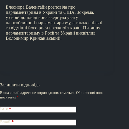
Елеонора Валентайн розповіла про
парламентаризм в Україні та США. Зокрема,
у своїй доповіді вона звернула увагу
на особливості парламентаризму, а також спільні
та відмінні його риси в кожної з країн. Питання
парламентаризму в Росії та Україні висвітлив
Володимир Крижанівський.
Залишити відповідь
Ваша e-mail адреса не оприлюднюватиметься.
Обов’язкові поля
позначені
*
Ім’я
*
Email
*