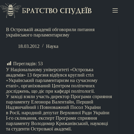
В Острозькій академії обговорили питання
українського парламентаризму
18.03.2012
Наука
Переглядів:
53
У Національному університеті «Острозька
академія» 13 березня відбувся круглий стіл
«Український парламентаризм на сучасному
етапі», організований Центром політичних
досліджень, що діє при кафедрі політології.
У заході взяли участь директор Програми сприяння
парламенту Елеонора Валентайн, Перший
Надзвичайний і Повноважний Посол України
в Росії, народний депутат Верховної Ради України
I-го скликання, експерт Програми сприяння
парламенту Володимир Крижанівський, науковці
та студенти Острозької академії.