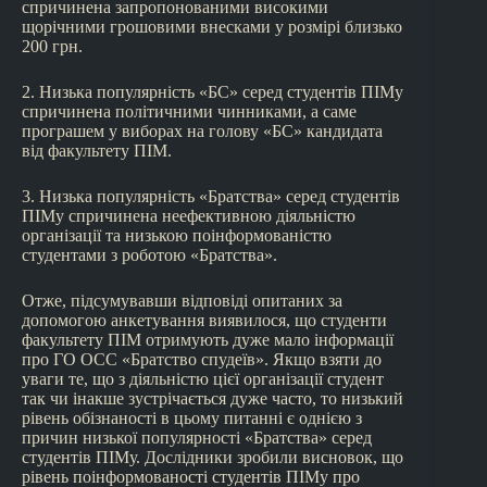
спричинена запропонованими високими
щорічними грошовими внесками у розмірі близько
200 грн.
2. Низька популярність «БС» серед студентів ПІМу
спричинена політичними чинниками, а саме
програшем у виборах на голову «БС» кандидата
від факультету ПІМ.
3. Низька популярність «Братства» серед студентів
ПІМу спричинена неефективною діяльністю
організації та низькою поінформованістю
студентами з роботою «Братства».
Отже, підсумувавши відповіді опитаних за
допомогою анкетування виявилося, що студенти
факультету ПІМ отримують дуже мало інформації
про ГО ОСС «Братство спудеїв». Якщо взяти до
уваги те, що з діяльністю цієї організації студент
так чи інакше зустрічається дуже часто, то низький
рівень обізнаності в цьому питанні є однією з
причин низької популярності «Братства» серед
студентів ПІМу. Дослідники зробили висновок, що
рівень поінформованості студентів ПІМу про