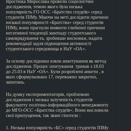
Яростюка Мирослава провели соціологічне
дослідження, темою якого була низька
популярність ГО OCC «Братство спудеїв» серед
студентів ПІМу. Маючи на меті дослідити причини
низької популярності «Братства» серед студентів
ПІМу, вони прагнули виявити глибинні причини
негативної тенденції занепаду студентського
самоврядування та, зробивши висновки, надати
рекомендації задля підвищення активності
студентського середовища в НаУ «ОА».
За основу дослідники взяли анкетування як метод
дослідження. Процес опитування тривав з 18.03
до 25.03 в НаУ «ОА». Були розроблені анкети , в
яких сформульовано 17, переважно закритих,
запитань.
На думку експериментаторів, проблемою
дослідження є низька залученість студентів
факультету політико-інформаційного менеджменту
до МГО-ОСС «Братства спудеїв». Вони висловили
свої припущення, так звані гіпотези :
1. Низька популярність «БС» серед студентів ПІМу