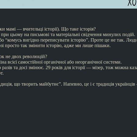
ки мамі — вчительці історії). Що таке історія?
 при цьому на письмові та матеріальні свідчення минулих подій.
або “комусь вигідно переписувати історію”. Проте це не так. Люд
зі просто так змінити історію, адже ми лише пішаки.
ок не двох революцій?
на всієї самостійної органічної або неорганічної системи.
разів та досі змінює. 29 років для історії — мізер, тож можна ка
т.
диція, що творить майбутнє”. Напевно, це і є традиція українців