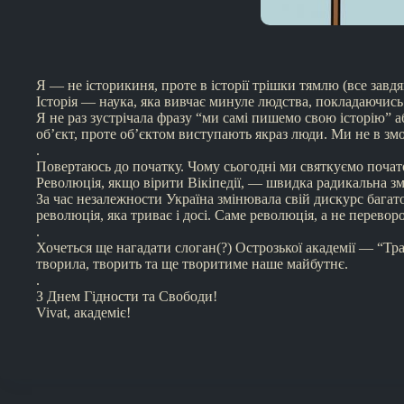
Я — не історикиня, проте в історії трішки тямлю (все завдя
Історія — наука, яка вивчає минуле людства, покладаючись
Я не раз зустрічала фразу “ми самі пишемо свою історію” 
об’єкт, проте об’єктом виступають якраз люди. Ми не в змо
.
Повертаюсь до початку. Чому сьогодні ми святкуємо почат
Революція, якщо вірити Вікіпедії, — швидка радикальна змі
За час незалежности Україна змінювала свій дискурс багато 
революція, яка триває і досі. Саме революція, а не переворо
.
Хочеться ще нагадати слоган(?) Острозької академії — “Тра
творила, творить та ще творитиме наше майбутнє.
.
З Днем Гідности та Свободи!
Vivat, академіє!