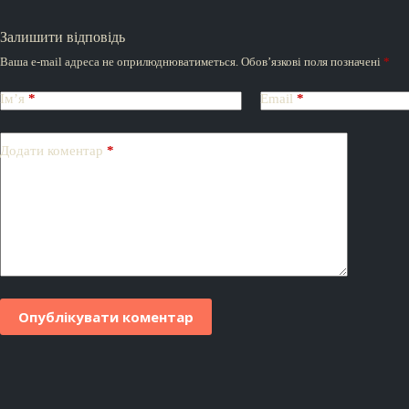
Залишити відповідь
Ваша e-mail адреса не оприлюднюватиметься.
Обов’язкові поля позначені
*
Ім’я
*
Email
*
Додати коментар
*
Опублікувати коментар