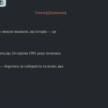
Олеся
(
@kumoeun
)
и звикли вважати, що історія — це
зати,що 24 серпня 1991 року почалась
 — боротись за соборність та волю, яка