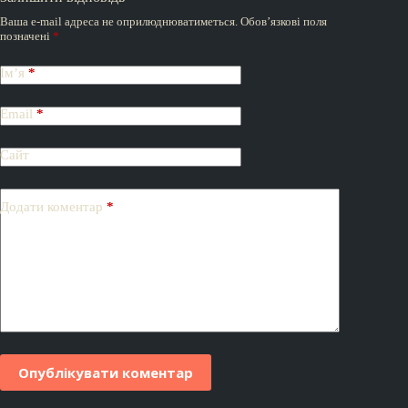
Ваша e-mail адреса не оприлюднюватиметься.
Обов’язкові поля
позначені
*
Ім’я
*
Email
*
Сайт
Додати коментар
*
Опублікувати коментар