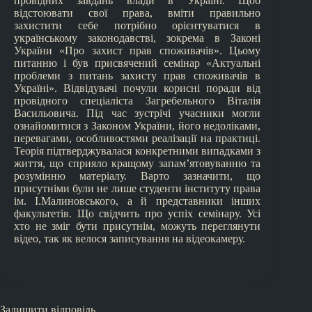
провідних завдань влади в Україні. Щоб
відстоювати свої права, вміти правильно
захистити себе потрібно орієнтуватися в
українському законодавстві, зокрема в Законі
України «Про захист прав споживачів». Цьому
питанню і був присвячений семінар «Актуальні
проблеми з питань захисту прав споживачів в
Україні». Відвідувачі почули корисні поради від
провідного спеціаліста Загребельного Віталія
Васильовича. Під час зустрічі учасники могли
ознайомитися з Законом України, його недоліками,
перевагами, особливостями реалізації на практиці.
Теорія підтверджувалася конкретними випадками з
життя, що сприяло кращому запам’ятовуванню та
розумінню матеріалу. Варто зазначити, що
присутніми були не лише студенти інституту права
ім. І.Малиновського, а й представники інших
факультетів. Що свідчить про успіх семінару. Усі
хто не зміг бути присутнім, можуть переглянути
відео, так як велося записування на відеокамеру.
Залишити відповідь