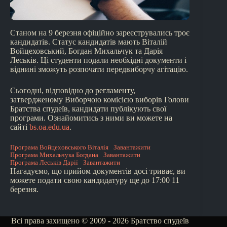
Станом на 9 березня офіційно зареєструвались троє
кандидатів. Статус кандидатів мають Віталій
Войцеховський, Богдан Михальчук та Дарія
Леськів. Ці студенти подали необхідні документи і
віднині зможуть розпочати передвиборчу агітацію.
Сьогодні, відповідно до регламенту,
затвердженому Виборчою комісією виборів Голови
Братства спудеїв, кандидати публікують свої
програми. Ознайомитись з ними ви можете на
сайті
bs.oa.edu.ua
.
Програма Войцеховського Віталія
Завантажити
Програма Михальчука Богдана
Завантажити
Програма Леськів Дарії
Завантажити
Нагадуємо, що прийом документів досі триває, ви
можете подати свою кандидатуру ще до 17:00 11
березня.
Всі права захищено © 2009 - 2026 Братство спудеїв