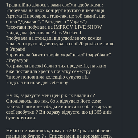
Традиційно ділюсь з вами своїми здобутками:
?побувала на двох концерт крутого виконавця
Артема Пивоварова (так-так, це той самий, що
співа “Дежавю”, “Рандеву” і “Міраж”)
?все-таки побувала на IMPROV LIVE SHOW
?відвідала фестиваль Atlas Weekend
?побувала на стендапі від улюбленого коміка
?шалено круто відсвяткувала свої 20 років не лише
в Україні
?прочитала багато творів української і зарубіжної
літератури
?отримала високі бали з тих предметів, на яких
вже поставила хрест з початку семестру
?знову поповнила колекцію сукулентів
?підсіла на нове для себе шоу
Ну як, зарахуєте мені цей рік як вдалий? ?
Сподіваюсь, що так, бо я відчуваю його саме
таким. Тільки не забудьте виписати собі на аркуші
свої здобутки ? Ви одразу відчуєте, що ці 365 днів
були крутими.
Нічого не змінилось, тому на 2022 рік я особливо
планів не будую ?‍♀ Списки мені не допомагають,