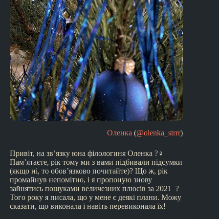
Оленка
(
@olenka_strrr
)
Привіт, на зв’язку юна філологиня Оленка ?‍♀
Пам’ятаєте, рік тому ми з вами підбивали підсумки
(якщо ні, то обов’язково почитайте)? Що ж, рік
промайнув непомітно, і я пропоную знову
зайнятись пошуками величезних плюсів за 2021 ?
Того року я писала, що у мене є деякі плани. Можу
сказати, що виконала і навіть перевиконала їх!