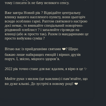
тому і писати їх не бачу великого сенсу.
Вже завтра Новий рік ? Відвідайте центральну
ялинку вашого населеного пункту, вони цьогоріч
всюди особливо гарні. Раптом святкового настрою
досі немає, то вмикайте спеціальний новорічно-
різдвяний плейлист ? і запалюйте гірлянди на
ялинці (або ж просто так). Разом із мандаринами це
просто вибухова суміш ?
Вітаю вас із прийдешніми святами ❤️‍? Щиро
бажаю лише найкращих емоцій і вірних друзів
поруч. І, звісно, міцного здоров’я.
2022 рік точно стане для вас вдалим, я вірю в це ✨
Мийте руки з милом (це важливо) і пам’ятайте, що
ви дуже кльові. До зустрічі в новому році! ❤️