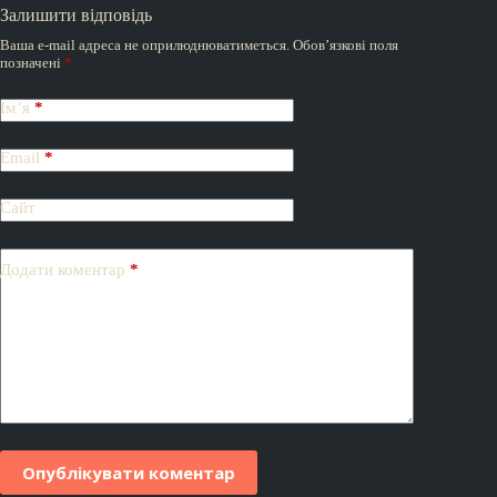
Залишити відповідь
Ваша e-mail адреса не оприлюднюватиметься.
Обов’язкові поля
позначені
*
Ім’я
*
Email
*
Сайт
Додати коментар
*
Опублікувати коментар