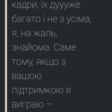
кадри, їх дуууже
багато і не з усіма,
я, на жаль,
знайома. Саме
тому, якщо з
вашою
підтримкою я
виграю –