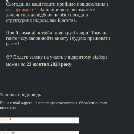
Сьогодні на ваші пошти прийшло повідомлення з
гугл-формою ?
. Заповнивши її, ви зможете
долучитися до відбору на різні посади в
структурних підрозділах Братства.
Новій команді потрібні нові круті кадри! Тому не
гайте часу, заповнюйте анкету і будемо працювати
разом!
☝? Подати заявку на участь у відкритому відборі
можна до
23 жовтня 2020 року
.
Залишити відповідь
Ваша e-mail адреса не оприлюднюватиметься.
Обов’язкові поля
позначені
*
Ім’я
*
Email
*