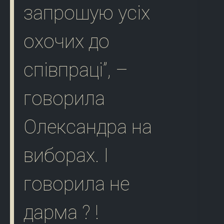
запрошую усіх
охочих до
співпраці”, –
говорила
Олександра на
виборах. І
говорила не
дарма ? !