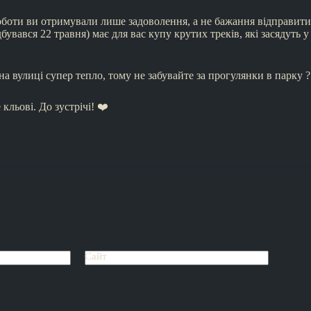
боти ви отримували лише задоволення, а не бажання відправити 
дбувався 22 травня) має для вас купу крутих треків, які засядуть 
на вулиці супер тепло, тому не забувайте за прогулянки в парку ?
кльові. До зустрічі! ❤️
Сайт