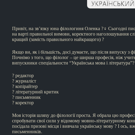
Привіт, на зв’язку юна філологиня Оленка ?‍♀️ Сьогодні пи
на варті правильної вимови, коректного наголошування слів;
кращий (замість правильного найкращого) ?
Якщо ви, як і більшість, досі думаєте, що після випуску з
Почнімо з того, що філолог – це ширша професія, ніж учит
випускники спеціальности “Українська мова і література”?
? редактор
? журналіст
? копірайтер
? літературний критик
? письменник
? коректор
Моя історія шляху до філології проста. Я обрала цю профес
спробувати свої сили у відомому мовно-літературному конку
посідала призові місця і вивчала українську мову ? І ось, 
письменників.