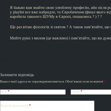
Я бажаю вам знайти свою улюблену професію, аби після ро
у playlist все вже набридло, то Євробачення (фінал якого ві
наробила такооого ШУМу в Європі, пишаємось ? ) ? ?
Ще раз вітаю філологів зі святом ? А також пам’ятайте, що 
Мийте руки з милом (це важливо) і пам’ятайте, що ви дуже 
Залишити відповідь
Ваша e-mail адреса не оприлюднюватиметься.
Обов’язкові поля позначені
*
Ім’я
*
Email
*
Додати коментар
*