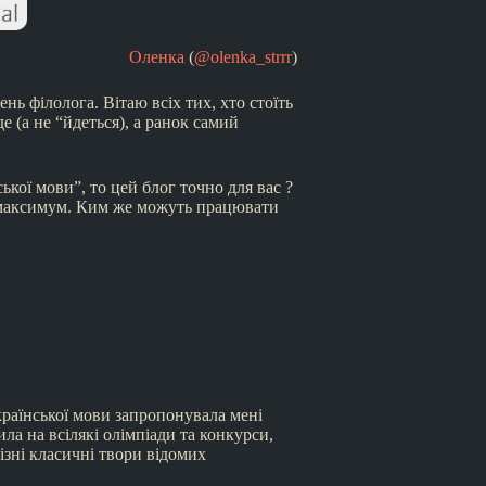
Оленка
(
@olenka_strrr
)
ь філолога. Вітаю всіх тих, хто стоїть
е (а не “йдеться), а ранок самий
ької мови”, то цей блог точно для вас ?
не максимум. Ким же можуть працювати
країнської мови запропонувала мені
ла на всілякі олімпіади та конкурси,
різні класичні твори відомих