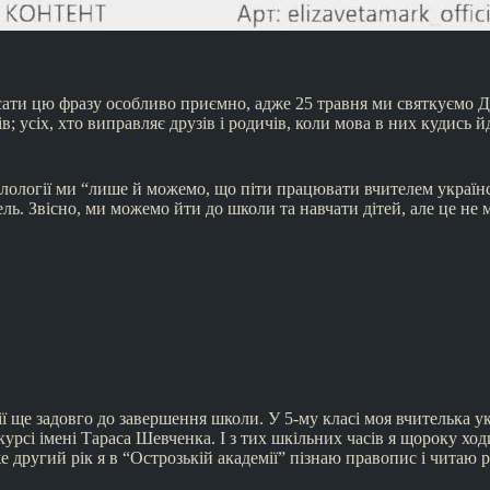
сати цю фразу особливо приємно, адже 25 травня ми святкуємо Ден
 усіх, хто виправляє друзів і родичів, коли мова в них кудись йд
 філології ми “лише й можемо, що піти працювати вчителем українс
ель. Звісно, ми можемо йти до школи та навчати дітей, але це 
ії ще задовго до завершення школи. У 5-му класі моя вчителька у
рсі імені Тараса Шевченка. І з тих шкільних часів я щороку ходи
вже другий рік я в “Острозькій академії” пізнаю правопис і читаю 