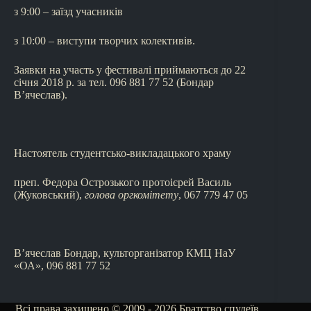
з 9:00 – заїзд учасників
з 10:00 – виступи творчих колективів.
Заявки на участь у фестивалі приймаються до 22
січня 2018 р. за тел. 096 881 77 52 (Бондар
В’ячеслав).
Настоятель студентсько-викладацького храму
преп. Федора Острозького протоієрей Василь
(Жуковський),
голова оргкомітету
, 067 779 47 05
В’ячеслав Бондар, культорганізатор КМЦ НаУ
«ОА», 096 881 77 52
Всі права захищено © 2009 - 2026 Братство спудеїв