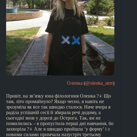
Оленка
(
@olenka_strrr
)
Привіт, на зв’язку юна філологиня Оленка ?‍♀️ Що
там, літо промайнуло? Якщо чесно, я навіть не
зрозуміла як все так швидко сталося. Наче вчора я
раділа успішній сесії й збирала речі додому, а
сьогодні знов у дорозі до Острога. Так, ви не
помилились – я пропустила перші дні навчання, бо
захворіла ?‍♀️ Але я швидко прийшла ‘у форму’ і з
новими силами примчала назустріч третьому