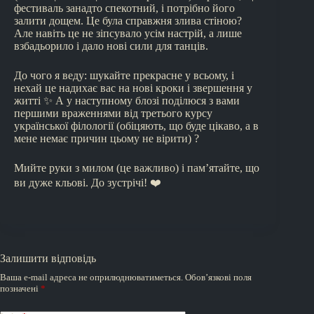
фестиваль занадто спекотний, і потрібно його
залити дощем. Це була справжня злива стіною?
Але навіть це не зіпсувало усім настрій, а лише
взбадьорило і дало нові сили для танців.
До чого я веду: шукайте прекрасне у всьому, і
нехай це надихає вас на нові кроки і звершення у
житті ✨ А у наступному блозі поділюся з вами
першими враженнями від третього курсу
української філології (обіцяють, що буде цікаво, а в
мене немає причин цьому не вірити) ?
Мийте руки з милом (це важливо) і пам’ятайте, що
ви дуже кльові. До зустрічі! ❤️
Залишити відповідь
Ваша e-mail адреса не оприлюднюватиметься.
Обов’язкові поля
позначені
*