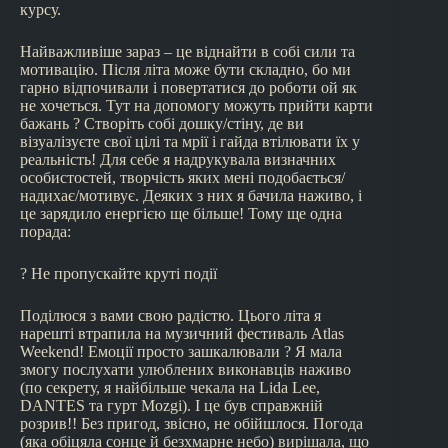
курсу.
Найважливіше зараз – це віднайти в собі сили та
мотивацію. Після літа може бути складно, бо ми
гарно відпочивали і повертатися до роботи ой як
не хочеться. Тут на допомогу можуть прийти карти
бажань ? Створіть собі дошку/стіну, де ви
візуалізуєте свої цілі та мрії і гайда втілювати їх у
реальність! Для себе я надрукувала визначних
особистостей, творчість яких мені подобається/
надихає/мотивує. Деяких з них я бачила наживо, і
це зарядило енергією ще більше! Тому ще одна
порада:
? Не пропускайте круті події
Поділюся з вами свою радістю. Цього літа я
нарешті втрапила на музичний фестиваль Atlas
Weekend! Емоції просто зашкалювали ? Я мала
змогу послухати улюблених виконавців наживо
(по секрету, я найбільше чекала на Lida Lee,
DANTES та гурт Mozgi). І це був справжній
розрив!! Без пригод, звісно, не обійшлося. Погода
(яка обіцяла сонце й безхмарне небо) вирішала, що