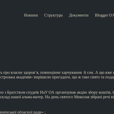
Новини
Структура
Документи
Blogger O
ють про власне здоров’я, повноцінне харчування й сон. А що вже
строзька академія» вирішили пригадати, що ж таке свято та под
но з Братством спудеїв НаУ ОА організував акцію збору коштів, і
 склад нашої альма-матер. На день святого Миколая зібрані речі в
вненської обласної ради» ;