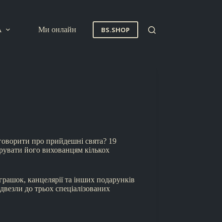
A
Ми онлайн
BS.SHOP
 говорити про прийдешні свята? 19
арувати його вихованцям кількох
грашок, канцелярії та інших подарунків
ідвезли до трьох спеціалізованих