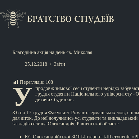
Благодійна акція на день св. Миколая
25.12.2018
Звіти
Переглядів:
108
У
продовж зимової сесії студенти нерідко забува
грудня студенти Національного університету «О
дитячих будинків.
З 6 по 17 грудня Факультет Романо-германських мов, спіль
для діток. До неї долучились усі студенти та викладацький
закладів селища Олександрія, Рівненської області:
КС Олександрійської ЗОШ-інтернат І-ІІІ ступенів «Рі