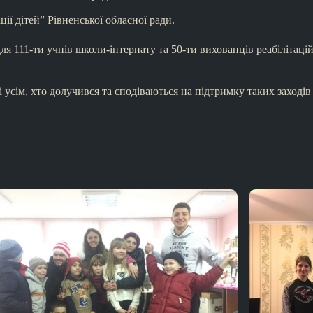
ії дітей” Рівненської обласної ради.
для 111-ти учнів школи-інтернату та 50-ти вихованців реабілітац
.
 усім, хто долучився та сподіваються на підтримку таких заходів 