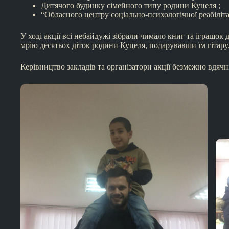
Дитячого будинку сімейного типу родини Куцеля ;
“Обласного центру соціально-психологічної реабілітац
У ході акції всі небайдужі зібрали чимало книг та іграшок 
мрію десятьох діток родини Куцеля, подарувавши їм гітару
Керівництво закладів та організатори акції безмежно вдячні